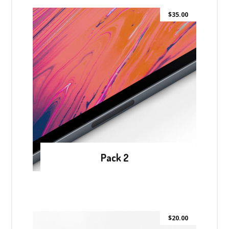
$
35.00
Pack 2
$
20.00