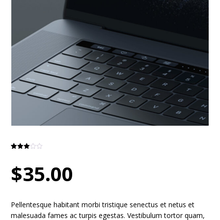
Рейтин
2
г
3.00
$
35.00
из 5
на
основе
опроса
пользо
вателей
Pellentesque habitant morbi tristique senectus et netus et
malesuada fames ac turpis egestas. Vestibulum tortor quam,